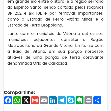
em grande elo entre o litoral e a região serrana
do Espírito Santo, sendo cortado pelas rodovias
BR-262 e BR 101, e por ferrovias importantes,
como a Estrada de Ferro Vitória-Minas e a
Estrada de Ferro Leopoldina.
Junto com o município de Vitória e outros seis
municípios adjacentes, constitui a Região
Metropolitana da Grande Vitória. Limita-se com
a Baía de Vitória, em sua porção noroeste,
através de uma porção de terra doravante
denominada Orla de Cariacica.
Compartilhe:
Facebook
WhatsApp
X
Gmail
Email
LinkedIn
Telegram
Skype
Evernote
Print
Shar