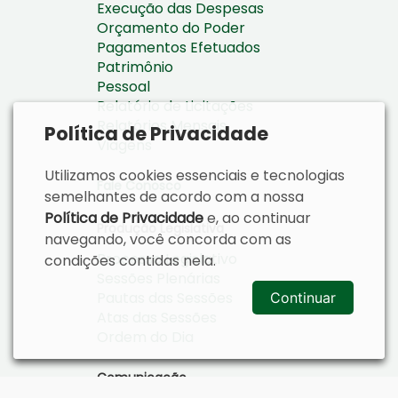
Execução das Despesas
Orçamento do Poder
Pagamentos Efetuados
Patrimônio
Pessoal
Relatório de Licitações
Relatórios Mensais
Política de Privacidade
Viagens
Utilizamos cookies essenciais e tecnologias
Fale Conosco
semelhantes de acordo com a nossa
Política de Privacidade
e, ao continuar
Produção Legislativa
navegando, você concorda com as
Processo Legislativo
condições contidas nela.
Sessões Plenárias
Pautas das Sessões
Continuar
Atas das Sessões
Ordem do Dia
Comunicação