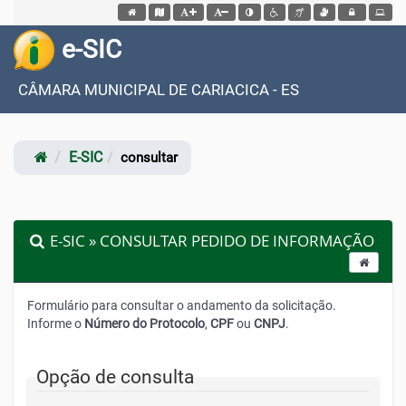
Acessar página inicial do site
Acessar o mapa do site
Ação para aumentar tamanho da fonte do site
Ação para diminuir tamanho da fonte do site
Ação para aplicar auto contraste no site
Acessar página sobre acessibilidad
Acessar página sobre NVDA - 
Acessar página sobre V
Acessar Intrane
e-SIC
CÂMARA MUNICIPAL DE CARIACICA - ES
E-SIC
consultar
E-SIC » CONSULTAR PEDIDO DE INFORMAÇÃO
Formulário para consultar o andamento da solicitação.
Informe o
Número do Protocolo
,
CPF
ou
CNPJ
.
Opção de consulta