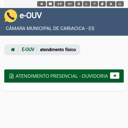
Acessar página inicial do site
Acessar o mapa do site
Ação para aumentar tamanho da fonte do site
Ação para diminuir tamanho da fonte do site
Ação para aplicar auto contraste no site
Acessar página sobre acessibilidad
Acessar página sobre NVDA - 
Acessar página sobre V
Acessar Intrane
e-OUV
CÂMARA MUNICIPAL DE CARIACICA - ES
E-OUV
atendimento físico
ATENDIMENTO PRESENCIAL - OUVIDORIA