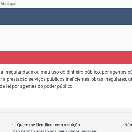
pírito Santo
 Municipal
 irregularidade ou mau uso do dinheiro público, por agentes pú
 a prestação serviços públicos ineficientes, obras irregulares,
da lei por agentes do poder público.
Quero me identificar com restrição
Não 
Não permito acesso aos meus dados pessoais