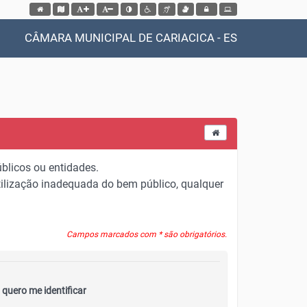
Acessar página inicial do site
Acessar o mapa do site
Ação para aumentar tamanho da fonte do site
Ação para diminuir tamanho da fonte do site
Ação para aplicar auto contraste no site
Acessar página sobre acessibilidade do site
Acessar página sobre NVDA - Leitor de Tela
Acessar página sobre VLibras - Tradutor de
Acessar Intranet
CÂMARA MUNICIPAL DE CARIACICA - ES
blicos ou entidades.
 utilização inadequada do bem público, qualquer
Campos marcados com * são obrigatórios.
quero me identificar