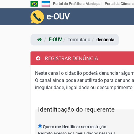
Link externo para Portal Brasil
Link externo para Portal do Governo do Estado do Es
Portal da Prefeitura Municipal
Portal da Câmara
e-OUV
E-OUV
formulario
denúncia
REGISTRAR DENÚNCIA
Neste canal o cidadão poderá denunciar alguma
O canal ainda pode ser utilizado para denunciar
irregularidade, ilegalidade ou descumprimento 
Identificação do requerente
Quero me identificar sem restrição
Permito acesso aos meus dados pessoais